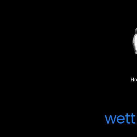
H
wet