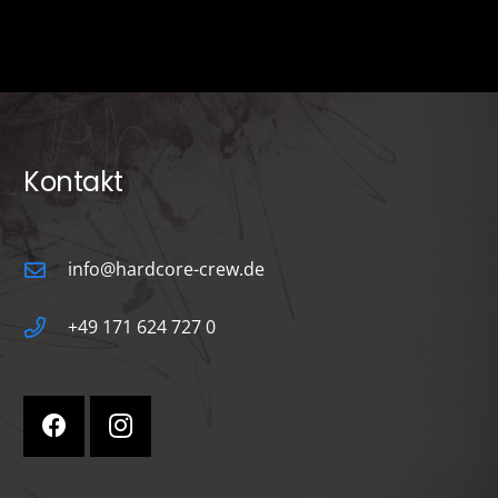
Kontakt
info@hardcore-crew.de
+49 171 624 727 0