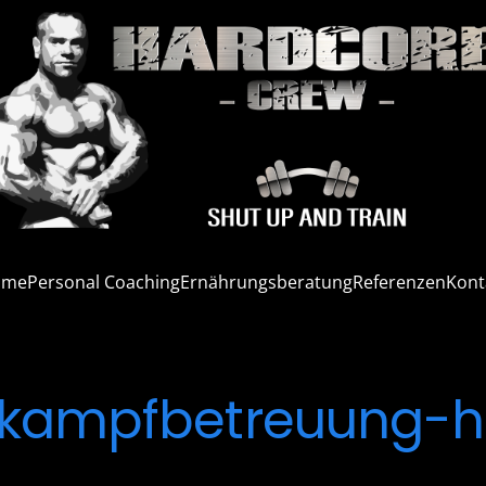
ome
Personal Coaching
Ernährungsberatung
Referenzen
Kont
tkampfbetreuung-