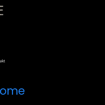
akt
home